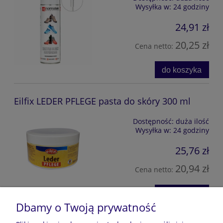
Wysyłka w:
24 godziny
24,91 zł
20,25 zł
Cena netto:
do koszyka
Eilfix LEDER PFLEGE pasta do skóry 300 ml
Dostępność:
duża ilość
Wysyłka w:
24 godziny
25,76 zł
20,94 zł
Cena netto:
do koszyka
Dbamy o Twoją prywatność