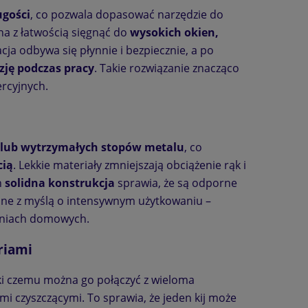
ugości
, co pozwala dopasować narzędzie do
na z łatwością sięgnąć do
wysokich okien,
cja odbywa się płynnie i bezpiecznie, a po
zję podczas pracy
. Takie rozwiązanie znacząco
rcyjnych.
lub wytrzymałych stopów metalu
, co
cią
. Lekkie materiały zmniejszają obciążenie rąk i
h
solidna konstrukcja
sprawia, że są odporne
one z myślą o intensywnym użytkowaniu –
waniach domowych.
riami
ęki czemu można go połączyć z wieloma
i czyszczącymi. To sprawia, że jeden kij może