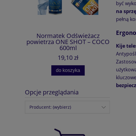
być wyko
na sprzę
pełną ko
Ergono
eżacz
Normatek Odświeżacz
Eco Sh
HOT –
powietrza ONE SHOT – COCO
750 ml
Kije te
ml
600ml
Silnik
Sa
Antypośl
19,10 zł
Zastosow
użytkowa
do koszyka
kluczowe
bezpiec
Opcje przeglądania
Producent: (wybierz)