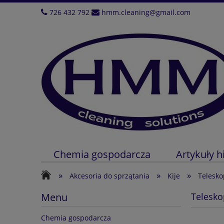
726 432 792
hmm.cleaning@gmail.com
Chemia gospodarcza
Artykuły h
»
»
»
Akcesoria do sprzątania
Kije
Telesk
Menu
Telesk
Chemia gospodarcza