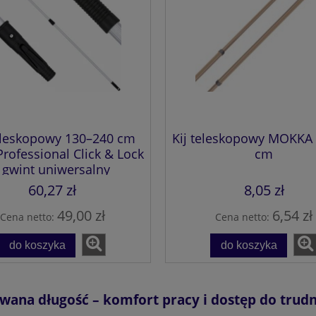
teleskopowy 130–240 cm
Kij teleskopowy MOKKA
ofessional Click & Lock
cm
i gwint uniwersalny
60,27 zł
8,05 zł
49,00 zł
6,54 zł
Cena netto:
Cena netto:
do koszyka
do koszyka
wana długość – komfort pracy i dostęp do trud