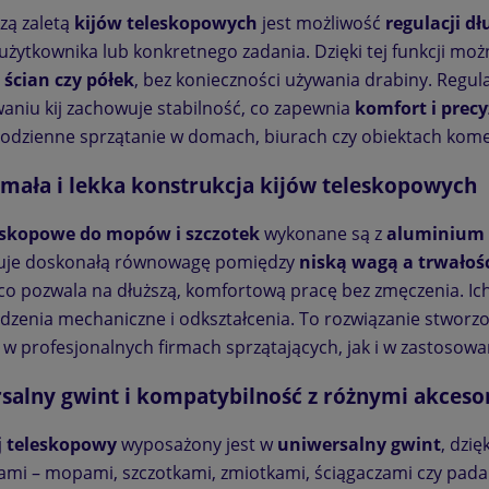
zą zaletą
kijów teleskopowych
jest możliwość
regulacji dł
użytkownika lub konkretnego zadania. Dzięki tej funkcji moż
 ścian czy półek
, bez konieczności używania drabiny. Regula
aniu kij zachowuje stabilność, co zapewnia
komfort i precy
codzienne sprzątanie w domach, biurach czy obiektach kome
mała i lekka konstrukcja kijów teleskopowych
leskopowe do mopów i szczotek
wykonane są z
aluminium 
uje doskonałą równowagę pomiędzy
niską wagą a trwałoś
co pozwala na dłuższą, komfortową pracę bez zmęczenia. Ic
dzenia mechaniczne i odkształcenia. To rozwiązanie stworz
w profesjonalnych firmach sprzątających, jak i w zastoso
salny gwint i kompatybilność z różnymi akceso
j teleskopowy
wyposażony jest w
uniwersalny gwint
, dzi
ami – mopami, szczotkami, zmiotkami, ściągaczami czy padam