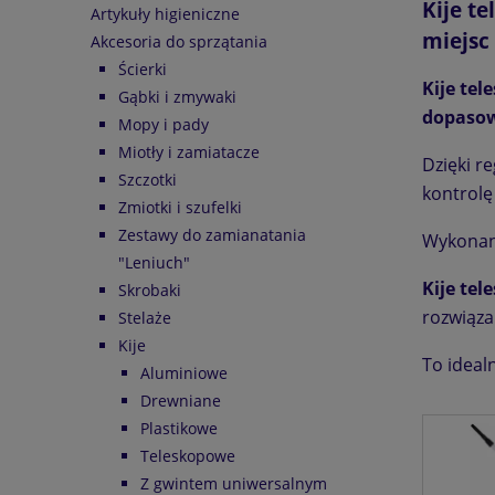
Kije t
Artykuły higieniczne
miejsc
Akcesoria do sprzątania
Ścierki
Kije te
Gąbki i zmywaki
dopasow
Mopy i pady
Miotły i zamiatacze
Dzięki r
Szczotki
kontrolę
Zmiotki i szufelki
Zestawy do zamianatania
Wykonan
"Leniuch"
Kije te
Skrobaki
rozwiąza
Stelaże
Kije
To ideal
Aluminiowe
Drewniane
Plastikowe
Teleskopowe
Z gwintem uniwersalnym