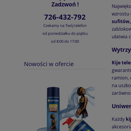
Zadzwoń !
Najwięks
wzrostu 
726-432-792
sufitów,
Czekamy na Twój telefon
zablokow
od poniedziałku do piątku
ułatwia 
od 8:00 do 17:00
Wytrzy
Kije te
Nowości w ofercie
gwarant
ramion, 
na uszko
zarówno 
Uniwer
Każdy
ki
akcesori