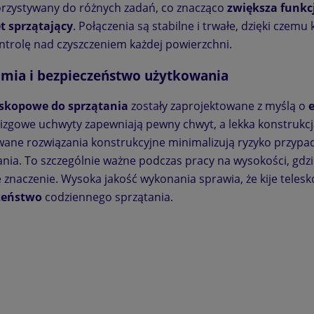
rzystywany do różnych zadań, co znacząco
zwiększa funkc
t sprzątający
. Połączenia są stabilne i trwałe, dzięki czemu 
ntrolę nad czyszczeniem każdej powierzchni.
mia i bezpieczeństwo użytkowania
ine TOOLS & ENGINE
 – Środek do Mycia
leskopowe do sprzątania
zostały zaprojektowane z myślą o
a, Narzędzi i Części
mochodowych
izgowe uchwyty zapewniają pewny chwyt, a lekka konstrukcj
15,72 zł
ane rozwiązania konstrukcyjne minimalizują ryzyko przypadk
nia. To szczególnie ważne podczas pracy na wysokości, gdz
do koszyka
 znaczenie. Wysoka jakość wykonania sprawia, że kije teles
zeństwo
codziennego sprzątania.