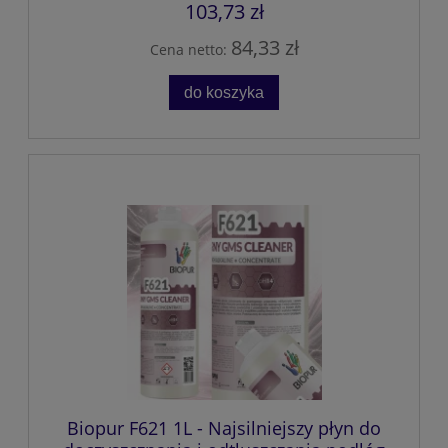
103,73 zł
84,33 zł
Cena netto:
do koszyka
Biopur F621 1L - Najsilniejszy płyn do