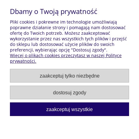
specjalistycznym środkom!
Dbamy o Twoją prywatność
Pliki cookies i pokrewne im technologie umożliwiają
Pomoc
poprawne działanie strony i pomagają nam dostosować
ofertę do Twoich potrzeb. Możesz zaakceptować
Moje konto
wykorzystanie przez nas wszystkich tych plików i przejść
do sklepu lub dostosować użycie plików do swoich
preferencji, wybierając opcję "Dostosuj zgody".
Płatności i dostawa
Więcej o plikach cookies przeczytasz w naszej Polityce
prywatności.
Informacje
zaakceptuj tylko niezbędne
O nas
dostosuj zgody
zaakceptuj wszystkie
HMM Cleaning Solutions
Jerzmanowska 107a, 54-530
Wrocław Tel:
726 432 792
Email:
hmm.cleaning@gmail.com
pokaż pełną wersję strony