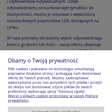
i użytkowników indywidualnych. Dzięki
odpowiedniemu stosunkowi wytrzymałości do
elastyczności, można je stosować z większością
standardowych pojemników 120L dostępnych na
rynku.
W razie potrzeby doradzimy wybór odpowiedniego
koloru, grubości lub ilości – nasza oferta obejmuje
również mocniejsze warianty worków LDPE dla
najbardziej wymagających warunków.
Dbamy o Twoją prywatność
Pliki cookies i pokrewne im technologie umożliwiają
Pomoc
poprawne działanie strony i pomagają nam dostosować
ofertę do Twoich potrzeb. Możesz zaakceptować
Moje konto
wykorzystanie przez nas wszystkich tych plików i przejść
do sklepu lub dostosować użycie plików do swoich
preferencji, wybierając opcję "Dostosuj zgody".
Płatności i dostawa
Więcej o plikach cookies przeczytasz w naszej Polityce
prywatności.
Informacje