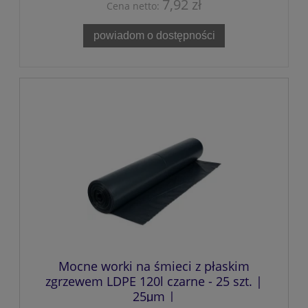
7,92 zł
Cena netto:
powiadom o dostępności
Mocne worki na śmieci z płaskim
zgrzewem LDPE 120l czarne - 25 szt. |
25μm |