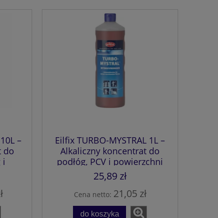
10L –
Eilfix TURBO-MYSTRAL 1L –
t do
Alkaliczny koncentrat do
 i
podłóg, PCV i powierzchni
owych
przemysłowych
25,89 zł
ł
21,05 zł
Cena netto:
do koszyka