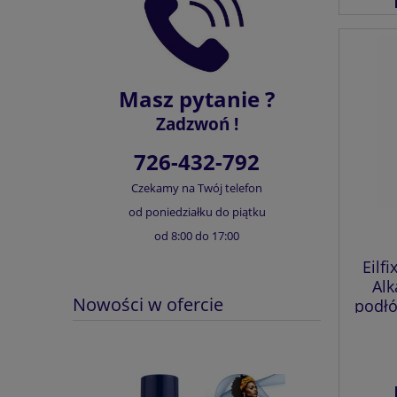
Masz pytanie ?
Zadzwoń !
726-432-792
Czekamy na Twój telefon
od poniedziałku do piątku
od 8:00 do 17:00
Eilf
Alk
Nowości w ofercie
podłó