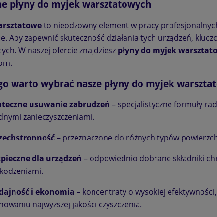
e płyny do myjek warsztatowych
arsztatowe
to nieodzowny element w pracy profesjonalnyc
e. Aby zapewnić skuteczność działania tych urządzeń, kluc
cych. W naszej ofercie znajdziesz
płyny do myjek warsztat
om.
go warto wybrać nasze płyny do myjek warszta
uteczne usuwanie zabrudzeń
– specjalistyczne formuły rad
dnymi zanieczyszczeniami.
zechstronność
– przeznaczone do różnych typów powierzchn
pieczne dla urządzeń
– odpowiednio dobrane składniki chr
kodzeniami.
dajność i ekonomia
– koncentraty o wysokiej efektywności
howaniu najwyższej jakości czyszczenia.