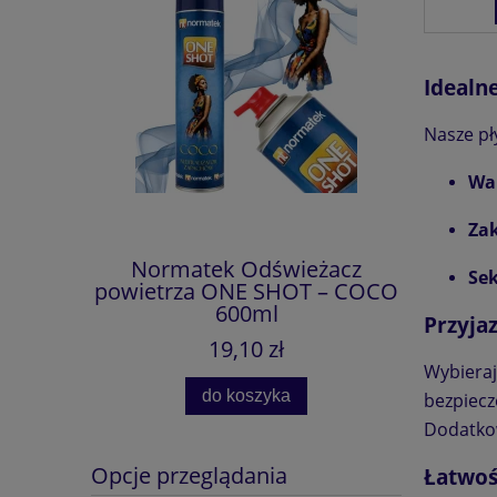
Idealn
Nasze pł
Wa
Za
eżacz
Normatek Odświeżacz
Eco Sh
Se
HOT –
powietrza ONE SHOT – COCO
750 ml
ml
600ml
Silnik
Przyja
Sa
19,10 zł
Wybieraj
do koszyka
bezpiecz
Dodatkow
Opcje przeglądania
Łatwoś