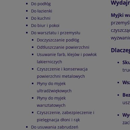
Wydajn
Do podłóg
Do łazienki
Myjki w
Do kuchni
przemyśl
Do biur i pokoi
czyszczą
Do warsztatu i przemysłu
wyzwani
Doczyszczanie podłóg
Odtłuszczanie powierzchni
Dlacze
Usuwanie farb, klejów i powłok
lakierniczych
Sk
Czyszczenie i konserwacja
tru
powierzchni metalowych
Ws
Płyny do myjek
ultradźwiękowych
Bez
Płyny do myjek
usz
warsztatowych
Czyszczenie, zabezpieczenie i
Wy
pielęgnacja dłoni i rąk
zac
Do usuwania zabrudzeń