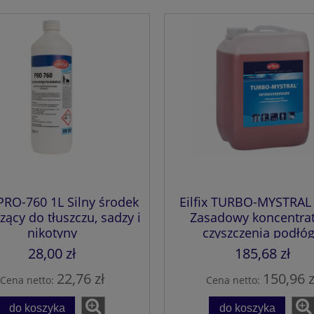
 PRO-760 1L Silny środek
Eilfix TURBO-MYSTRAL 
zący do tłuszczu, sadzy i
Zasadowy koncentra
nikotyny
czyszczenia podłóg
powierzchni przemysł
28,00 zł
185,68 zł
22,76 zł
150,96 z
Cena netto:
Cena netto:
do koszyka
do koszyka