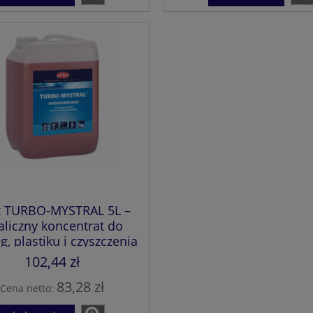
ix TURBO-MYSTRAL 5L –
aliczny koncentrat do
g, plastiku i czyszczenia
przemysłowego
102,44 zł
83,28 zł
Cena netto: