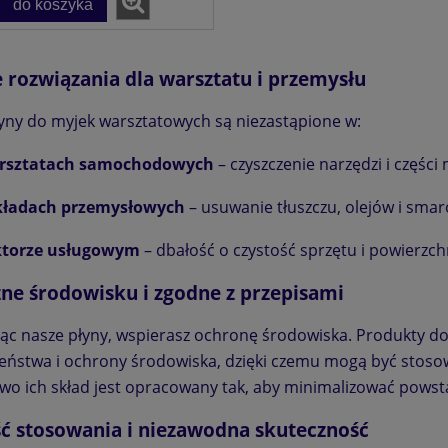
do koszyka
e rozwiązania dla warsztatu i przemysłu
yny do myjek warsztatowych są niezastąpione w:
rsztatach samochodowych
– czyszczenie narzędzi i częśc
kładach przemysłowych
– usuwanie tłuszczu, olejów i smar
ine TOOLS & ENGINE
ktorze usługowym
– dbałość o czystość sprzętu i powierzch
 – Środek do Mycia
a, Narzędzi i Części
zne środowisku i zgodne z przepisami
mochodowych
15,72 zł
ąc nasze płyny, wspierasz ochronę środowiska. Produkty do
do koszyka
eństwa i ochrony środowiska, dzięki czemu mogą być stos
o ich skład jest opracowany tak, aby minimalizować pows
ć stosowania i niezawodna skuteczność